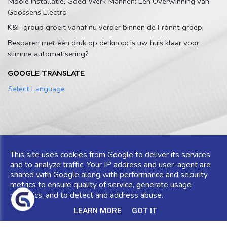
Mooie Installatie, Goed Werk Mannen: Een Overwinning van
Goossens Electro
K&F group groeit vanaf nu verder binnen de Fronnt groep
Besparen met één druk op de knop: is uw huis klaar voor
slimme automatisering?
GOOGLE TRANSLATE
Select Language
Copyright © 2024 Goossens Electro. All rights reserved.
This site uses cookies from Google to deliver its services
Privacy & Cookies
|
UP-TO-DATE WebDesign
and to analyze traffic. Your IP address and user-agent are
shared with Google along with performance and security
metrics to ensure quality of service, generate usage
statistics, and to detect and address abuse.
LEARN MORE
GOT IT