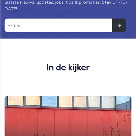
laatste nieuws, updates, jobs, tips & promoties. Stay UP-TO-
DATE!
In de kijker